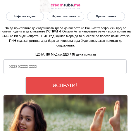
Најнови видеа
Највисоко оценети
Времетраење
За да пристапите до содржината треба да внесете го Вашиот телефонски број во
полето подулу и да кликенете ИСПРАТИ. Откако ќе ги направите овие чекори по пат на
СМС ќе Ви биде испратен ПИН код, којшто мора да го внесете во полето наменето за
ПИН код, за претплата да биде активирана и да биде овозможен пристап до
содржината.
ЦЕНА:
118 МКД со ДДВ / 15 дена пристап