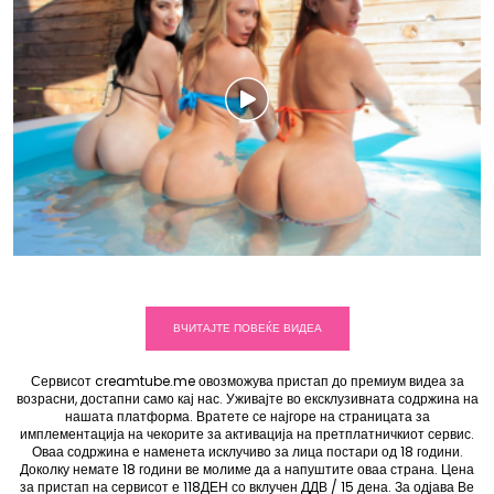
1.7k
ВЧИТАЈТЕ ПОВЕЌЕ ВИДЕА
Сервисот creamtube.me овозможува пристап до премиум видеа за
возрасни, достапни само кај нас. Уживајте во ексклузивната содржина на
нашата платформа. Вратете се најгоре на страницата за
имплементација на чекорите за активација на претплатничкиот сервис.
Оваа содржина е наменета исклучиво за лица постари од 18 години.
Доколку немате 18 години ве молиме да а напуштите оваа страна. Цена
за пристап на сервисот е 118ДЕН со вклучен ДДВ / 15 дена. За одјава Ве