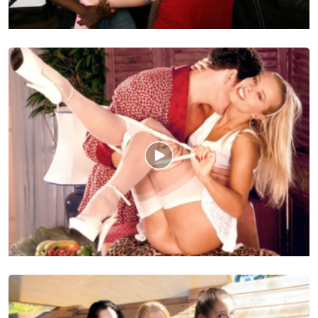
5.3k
2k